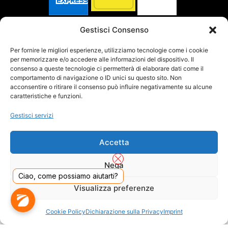
SPEDITO DA
Gestisci Consenso
Per fornire le migliori esperienze, utilizziamo tecnologie come i cookie
per memorizzare e/o accedere alle informazioni del dispositivo. Il
SITO CERTIFICATO
consenso a queste tecnologie ci permetterà di elaborare dati come il
comportamento di navigazione o ID unici su questo sito. Non
acconsentire o ritirare il consenso può influire negativamente su alcune
caratteristiche e funzioni.
Gestisci servizi
Accetta
Nega
Ciao, come possiamo aiutarti?
Visualizza preferenze
DADO S.R.L. Unipersonale - Viale Enrico Forlanini 23 - 20134 Milano (MI) - Italy
Cookie Policy
Dichiarazione sulla Privacy
Imprint
Tel. 02.40703420 - P.Iva/C.F. 02681390809 - Numero REA MI-2640300 - Cap. Soc.
€ 110.000