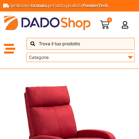
Spedizione
Gratuita
per tutti i prodotti
PremierTech
0