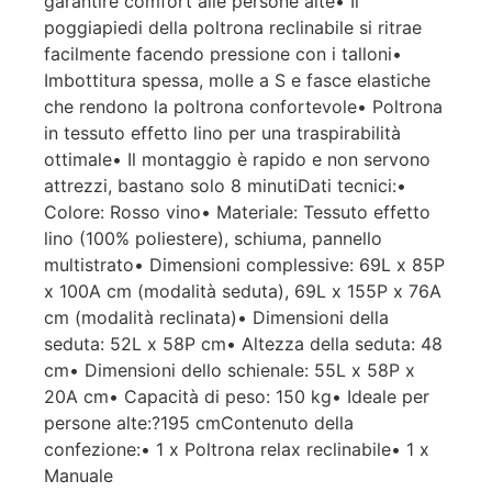
garantire comfort alle persone alte• Il
poggiapiedi della poltrona reclinabile si ritrae
facilmente facendo pressione con i talloni•
Imbottitura spessa, molle a S e fasce elastiche
che rendono la poltrona confortevole• Poltrona
in tessuto effetto lino per una traspirabilità
ottimale• Il montaggio è rapido e non servono
attrezzi, bastano solo 8 minutiDati tecnici:•
Colore: Rosso vino• Materiale: Tessuto effetto
lino (100% poliestere), schiuma, pannello
multistrato• Dimensioni complessive: 69L x 85P
x 100A cm (modalità seduta), 69L x 155P x 76A
cm (modalità reclinata)• Dimensioni della
seduta: 52L x 58P cm• Altezza della seduta: 48
cm• Dimensioni dello schienale: 55L x 58P x
20A cm• Capacità di peso: 150 kg• Ideale per
persone alte:?195 cmContenuto della
confezione:• 1 x Poltrona relax reclinabile• 1 x
Manuale