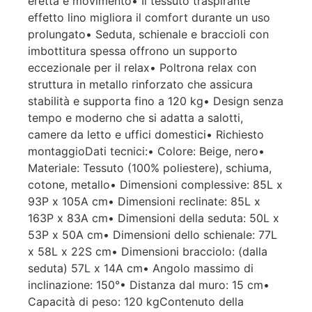
eretta e movimento• Il tessuto traspirante
effetto lino migliora il comfort durante un uso
prolungato• Seduta, schienale e braccioli con
imbottitura spessa offrono un supporto
eccezionale per il relax• Poltrona relax con
struttura in metallo rinforzato che assicura
stabilità e supporta fino a 120 kg• Design senza
tempo e moderno che si adatta a salotti,
camere da letto e uffici domestici• Richiesto
montaggioDati tecnici:• Colore: Beige, nero•
Materiale: Tessuto (100% poliestere), schiuma,
cotone, metallo• Dimensioni complessive: 85L x
93P x 105A cm• Dimensioni reclinate: 85L x
163P x 83A cm• Dimensioni della seduta: 50L x
53P x 50A cm• Dimensioni dello schienale: 77L
x 58L x 22S cm• Dimensioni bracciolo: (dalla
seduta) 57L x 14A cm• Angolo massimo di
inclinazione: 150°• Distanza dal muro: 15 cm•
Capacità di peso: 120 kgContenuto della