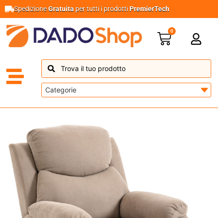
Spedizione
Gratuita
per tutti i prodotti
PremierTech
0