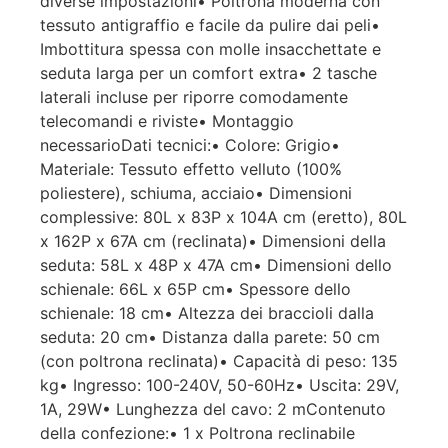
diverse impostazioni• Poltrona moderna con
tessuto antigraffio e facile da pulire dai peli•
Imbottitura spessa con molle insacchettate e
seduta larga per un comfort extra• 2 tasche
laterali incluse per riporre comodamente
telecomandi e riviste• Montaggio
necessarioDati tecnici:• Colore: Grigio•
Materiale: Tessuto effetto velluto (100%
poliestere), schiuma, acciaio• Dimensioni
complessive: 80L x 83P x 104A cm (eretto), 80L
x 162P x 67A cm (reclinata)• Dimensioni della
seduta: 58L x 48P x 47A cm• Dimensioni dello
schienale: 66L x 65P cm• Spessore dello
schienale: 18 cm• Altezza dei braccioli dalla
seduta: 20 cm• Distanza dalla parete: 50 cm
(con poltrona reclinata)• Capacità di peso: 135
kg• Ingresso: 100-240V, 50-60Hz• Uscita: 29V,
1A, 29W• Lunghezza del cavo: 2 mContenuto
della confezione:• 1 x Poltrona reclinabile