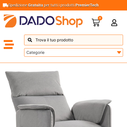
Spedizione
Gratuita
per tutti i prodotti
PremierTech
0