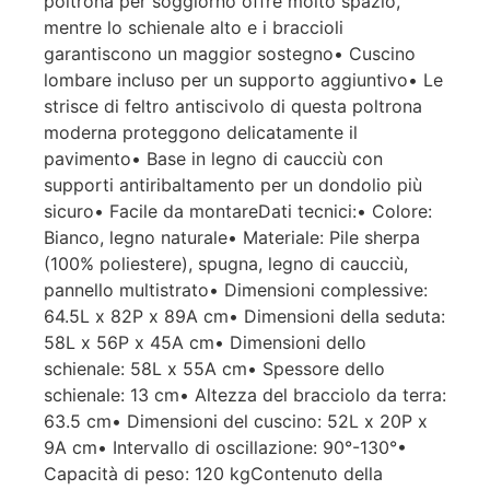
poltrona per soggiorno offre molto spazio,
mentre lo schienale alto e i braccioli
garantiscono un maggior sostegno• Cuscino
lombare incluso per un supporto aggiuntivo• Le
strisce di feltro antiscivolo di questa poltrona
moderna proteggono delicatamente il
pavimento• Base in legno di caucciù con
supporti antiribaltamento per un dondolio più
sicuro• Facile da montareDati tecnici:• Colore:
Bianco, legno naturale• Materiale: Pile sherpa
(100% poliestere), spugna, legno di caucciù,
pannello multistrato• Dimensioni complessive:
64.5L x 82P x 89A cm• Dimensioni della seduta:
58L x 56P x 45A cm• Dimensioni dello
schienale: 58L x 55A cm• Spessore dello
schienale: 13 cm• Altezza del bracciolo da terra:
63.5 cm• Dimensioni del cuscino: 52L x 20P x
9A cm• Intervallo di oscillazione: 90°-130°•
Capacità di peso: 120 kgContenuto della