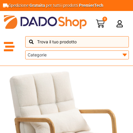
Spedizione
Gratuita
per tutti i prodotti
PremierTech
0