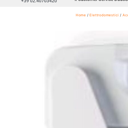
+39 02.40703420
Home
/
Elettrodomestici
/
Ac