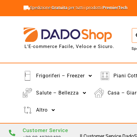
Spedizione
Gratuita
per tutti i prodotti
PremierTech
L'E-commerce Facile, Veloce e Sicuro.
Sp
Frigoriferi – Freezer
Piani Cot
Salute – Bellezza
Casa – Giar
Altro
Customer Service
Il Customer Service DadoS