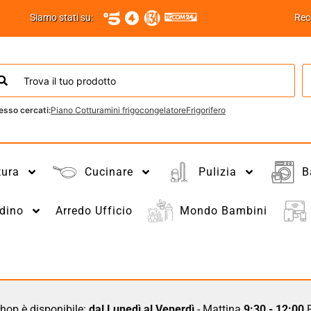
Siamo stati su:
Rec
esso cercati:
Piano Cottura
mini frigo
congelatore
Frigorifero
tura
Cucinare
Pulizia
B
dino
Arredo Ufficio
Mondo Bambini
hop è disponibile:
dal Lunedì al Venerdì
- Mattina
9:30 - 12:00
P