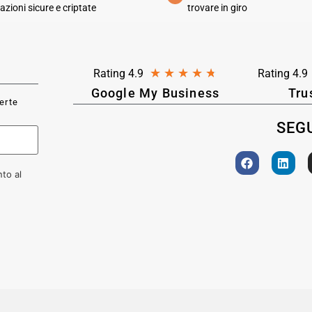
azioni sicure e criptate
trovare in giro
★
★
★
★
★
Rating 4.9
Rating 4.9
Google My Business
Tru
ferte
SEGU
to al