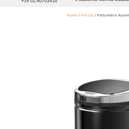
+39 02.40703420
Home
/
Pulizia
/ Pattumiera Autom