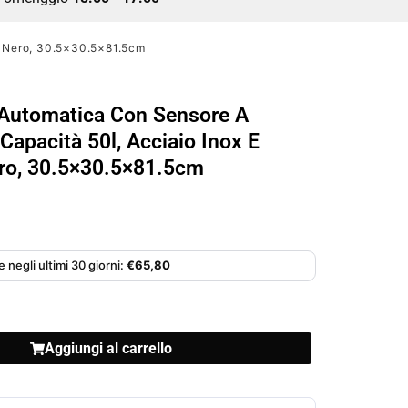
a, Nero, 30.5×30.5×81.5cm
 Automatica Con Sensore A
 Capacità 50l, Acciaio Inox E
ero, 30.5×30.5×81.5cm
 negli ultimi 30 giorni:
€
65,80
Aggiungi al carrello