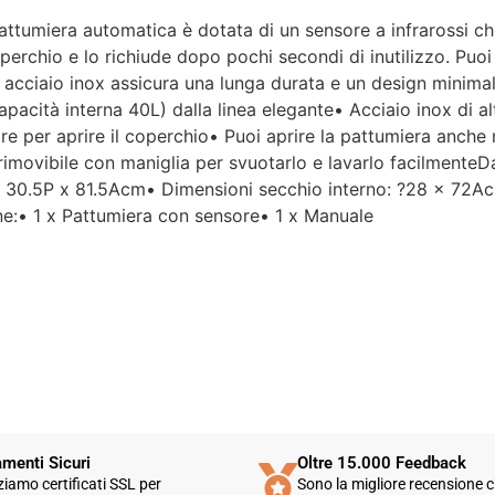
attumiera automatica è dotata di un sensore a infrarossi che
Per un'azienda che vende
perchio e lo richiude dopo pochi secondi di inutilizzo. Puoi
esclusivamente online, mi
n acciaio inox assicura una lunga durata e un design minimali
aspettavo un servizio clienti molto
apacità interna 40L) dalla linea elegante• Acciaio inox di a
più efficiente. L'assistenza è
disponibile solo in fasce orarie
re per aprire il coperchio• Puoi aprire la pattumiera anch
molto limitate e, nel mio caso, la
rimovibile con maniglia per svuotarlo e lavarlo facilmenteDa
gestione del post-vendita è stata
x 30.5P x 81.5Acm• Dimensioni secchio interno: ?28 x 72Ac
lenta e poco rassicurante.
e:• 1 x Pattumiera con sensore• 1 x Manuale
Un errore nella spedizione può
capitare, ma è il modo in cui viene
gestito che fa la differenza.
Purtroppo, la mia esperienza è
stata negativa e, allo stato
attuale, non mi sento di
consigliare questo venditore.
menti Sicuri
Oltre 15.000 Feedback
zziamo certificati SSL per
Sono la migliore recensione c