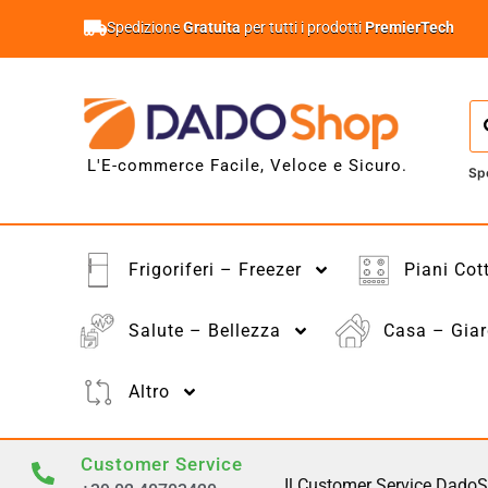
Spedizione
Gratuita
per tutti i prodotti
PremierTech
L'E-commerce Facile, Veloce e Sicuro.
Sp
Frigoriferi – Freezer
Piani Cot
Salute – Bellezza
Casa – Giar
Altro
Customer Service
Il Customer Service DadoS