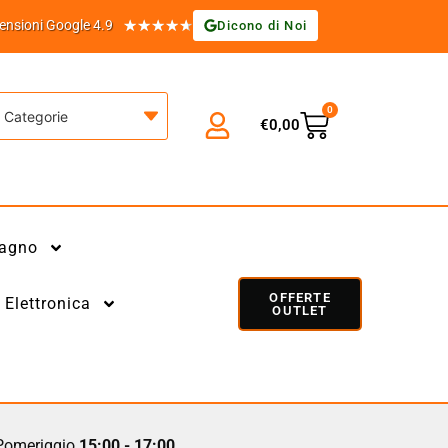
★
★
★
★
★
ensioni Google 4.9
Dicono di Noi
0
Categorie
€
0,00
agno
OFFERTE
Elettronica
OUTLET
omeriggio
15:00 - 17:00