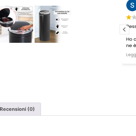
Sabrina M.
2 settimane fa
Pessima esperienza.
Ve
to
Ho acquistato due poltrone, ma
ne è stata consegnata soltanto
una, nonostante il DDT riporti
Leggi di più
chiaramente la consegna di due
pezzi.
Ho segnalato immediatamente il
problema e, non ricevendo
risposta, ho dovuto inviare un
sollecito. Solo a quel punto mi è
stato comunicato che erano in
corso verifiche con la logistica e il
Recensioni (0)
corriere. Da allora nessun
aggiornamento concreto e la
poltrona mancante non è stata
ancora consegnata.