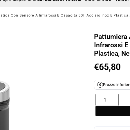
atica Con Sensore A Infrarossi E Capacità 50l, Acciaio Inox E Plastic
Pattumiera
Infrarossi E
Plastica, N
€
65,80
Prezzo inferiore
€