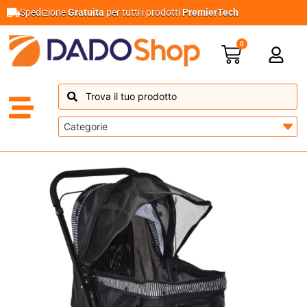
Spedizione
Gratuita
per tutti i prodotti
PremierTech
0