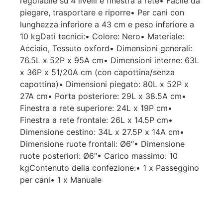
regolabile su 4 livelli e finestra a rete• Facile da
piegare, trasportare e riporre• Per cani con
lunghezza inferiore a 43 cm e peso inferiore a
10 kgDati tecnici:• Colore: Nero• Materiale:
Acciaio, Tessuto oxford• Dimensioni generali:
76.5L x 52P x 95A cm• Dimensioni interne: 63L
x 36P x 51/20A cm (con capottina/senza
capottina)• Dimensioni piegato: 80L x 52P x
27A cm• Porta posteriore: 29L x 38.5A cm•
Finestra a rete superiore: 24L x 19P cm•
Finestra a rete frontale: 26L x 14.5P cm•
Dimensione cestino: 34L x 27.5P x 14A cm•
Dimensione ruote frontali: Ø6″• Dimensione
ruote posteriori: Ø6″• Carico massimo: 10
kgContenuto della confezione:• 1 x Passeggino
per cani• 1 x Manuale