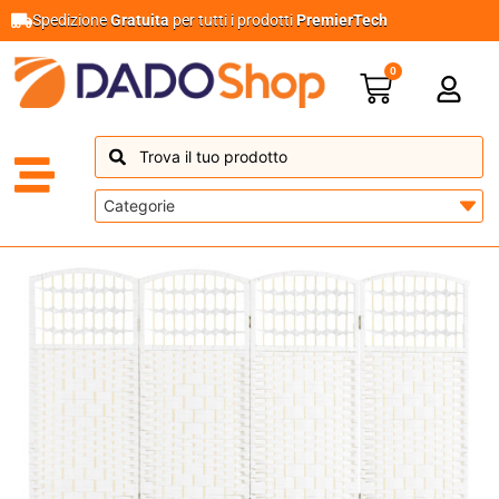
Spedizione
Gratuita
per tutti i prodotti
PremierTech
0