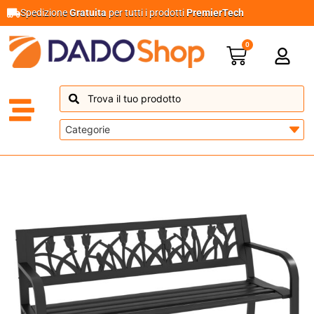
Spedizione
Gratuita
per tutti i prodotti
PremierTech
0