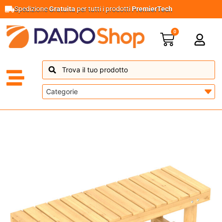
Spedizione
Gratuita
per tutti i prodotti
PremierTech
0