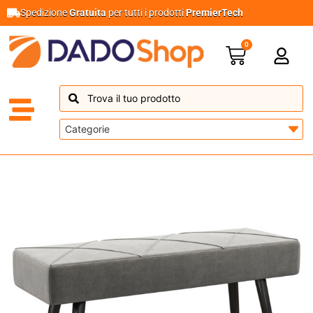
Spedizione
Gratuita
per tutti i prodotti
PremierTech
0