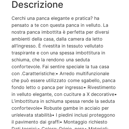
Descrizione
il
Cerchi una panca elegante e pratica? ha
.
a e,
pensato a te con questa panca in velluto. La
e
nostra panca imbottita è perfetta per diversi
ambienti della casa, dalla camera da letto
all’ingresso. È rivestita in tessuto vellutato
traspirante e con una spessa imbottitura in
schiuma, che la rendono una seduta
confortevole. Fai sentire speciale la tua casa
con .Caratteristiche:• Arredo multifunzionale
che può essere utilizzato come sgabello, panca
fondo letto o panca per ingresso• Rivestimento
in velluto elegante, con cuciture a X decorative•
L’imbottitura in schiuma spessa rende la seduta
confortevole• Robuste gambe in acciaio per
un’elevata stabilità• I piedini inclusi proteggono
il pavimento dai graffi• Montaggio richiesto
Dati tecnici:• Colore: Grigio, nero• Materiali: