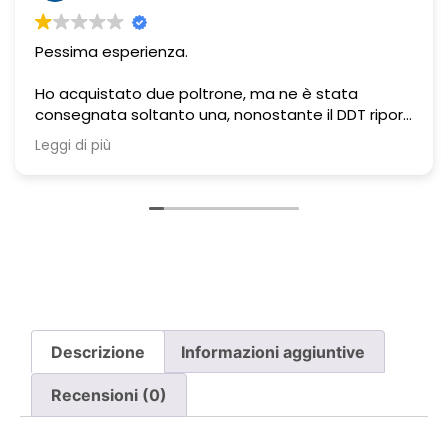
Venditore serio e professionale.. top
iporti
, non
cito.
e
rriere.
la
ine,
Descrizione
Informazioni aggiuntive
fasce
Recensioni (0)
ione