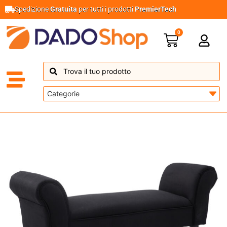
Spedizione
Gratuita
per tutti i prodotti
PremierTech
0