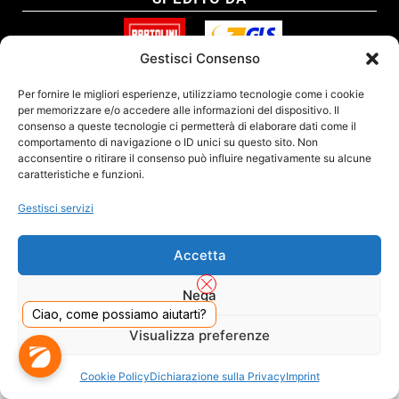
Gestisci Consenso
SITO CERTIFICATO
Per fornire le migliori esperienze, utilizziamo tecnologie come i cookie
per memorizzare e/o accedere alle informazioni del dispositivo. Il
consenso a queste tecnologie ci permetterà di elaborare dati come il
comportamento di navigazione o ID unici su questo sito. Non
acconsentire o ritirare il consenso può influire negativamente su alcune
caratteristiche e funzioni.
Gestisci servizi
Accetta
Nega
Ciao, come possiamo aiutarti?
DADO S.R.L. Unipersonale - Viale Enrico Forlanini 23 - 20134 Milano (MI) - Italy
Visualizza preferenze
Tel. 02.40703420 - P.Iva/C.F. 02681390809 - Numero REA MI-2640300 - Cap. Soc.
€ 110.000
Dall'anno 2000 presenti sul mercato
Cookie Policy
Dichiarazione sulla Privacy
Imprint