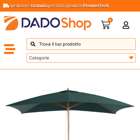
Spedizione
Gratuita
per tutti i prodotti
PremierTech
0