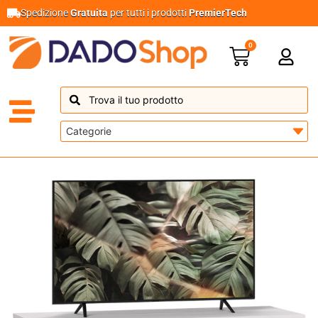
Spedizione
Gratuita
per tutti i prodotti
PremierTech
0