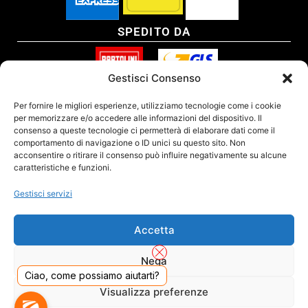
SPEDITO DA
Gestisci Consenso
SITO CERTIFICATO
Per fornire le migliori esperienze, utilizziamo tecnologie come i cookie
per memorizzare e/o accedere alle informazioni del dispositivo. Il
consenso a queste tecnologie ci permetterà di elaborare dati come il
comportamento di navigazione o ID unici su questo sito. Non
acconsentire o ritirare il consenso può influire negativamente su alcune
caratteristiche e funzioni.
Gestisci servizi
Accetta
Nega
Ciao, come possiamo aiutarti?
DADO S.R.L. Unipersonale - Viale Enrico Forlanini 23 - 20134 Milano (MI) - Italy
Visualizza preferenze
Tel. 02.40703420 - P.Iva/C.F. 02681390809 - Numero REA MI-2640300 - Cap. Soc.
€ 110.000