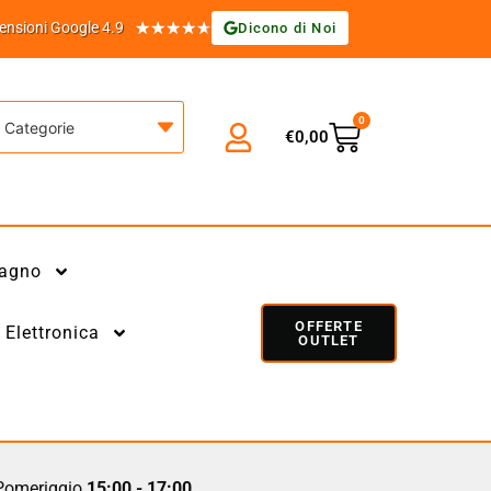
★
★
★
★
★
ensioni Google 4.9
Dicono di Noi
0
Categorie
€
0,00
agno
OFFERTE
Elettronica
OUTLET
omeriggio
15:00 - 17:00