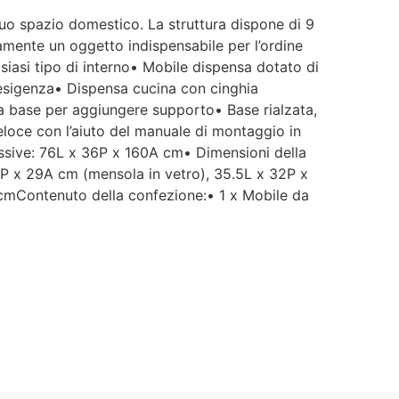
tuo spazio domestico. La struttura dispone di 9
damente un oggetto indispensabile per l’ordine
iasi tipo di interno• Mobile dispensa dotato di
gni esigenza• Dispensa cucina con cinghia
lla base per aggiungere supporto• Base rialzata,
veloce con l’aiuto del manuale di montaggio in
essive: 76L x 36P x 160A cm• Dimensioni della
5P x 29A cm (mensola in vetro), 35.5L x 32P x
6 cmContenuto della confezione:• 1 x Mobile da