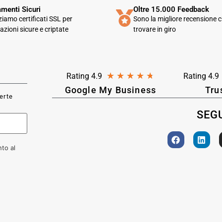
menti Sicuri
Oltre 15.000 Feedback
zziamo certificati SSL per
Sono la migliore recensione c
azioni sicure e criptate
trovare in giro
★
★
★
★
★
Rating 4.9
Rating 4.9
Google My Business
Tru
ferte
SEGU
to al