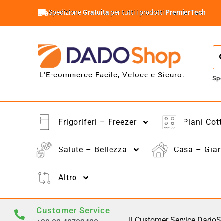
Spedizione
Gratuita
per tutti i prodotti
PremierTech
L'E-commerce Facile, Veloce e Sicuro.
Sp
Frigoriferi – Freezer
Piani Cot
Salute – Bellezza
Casa – Giar
Altro
Customer Service
Il Customer Service DadoS