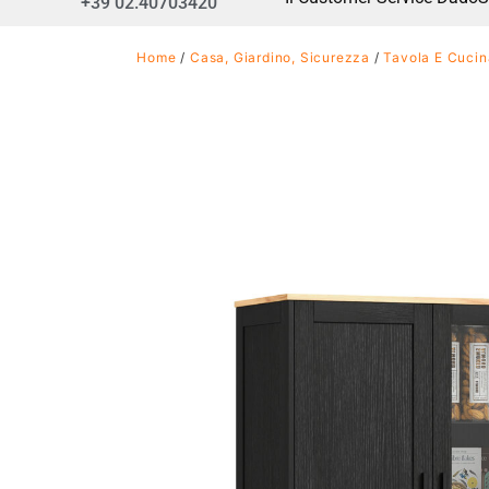
+39 02.40703420
Home
/
Casa, Giardino, Sicurezza
/
Tavola E Cucin