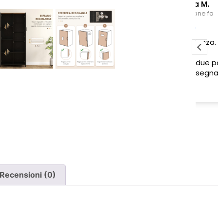
Sabrina M.
2 settimane fa
Pessima esperienza.
Ve
to
Ho acquistato due poltrone, ma
ne è stata consegnata soltanto
una, nonostante il DDT riporti
Leggi di più
chiaramente la consegna di due
pezzi.
Ho segnalato immediatamente il
problema e, non ricevendo
risposta, ho dovuto inviare un
sollecito. Solo a quel punto mi è
stato comunicato che erano in
corso verifiche con la logistica e il
Recensioni (0)
corriere. Da allora nessun
aggiornamento concreto e la
poltrona mancante non è stata
ancora consegnata.