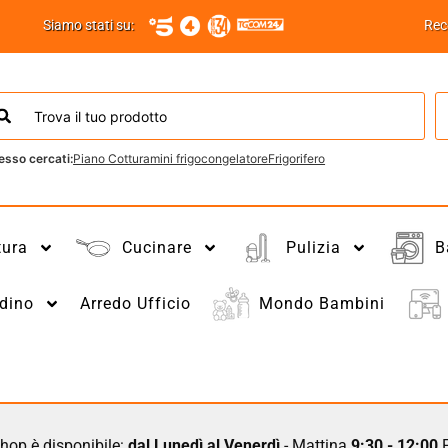
Siamo stati su:
Rec
esso cercati:
Piano Cottura
mini frigo
congelatore
Frigorifero
tura
Cucinare
Pulizia
B
dino
Arredo Ufficio
Mondo Bambini
hop è disponibile:
dal Lunedì al Venerdì
- Mattina
9:30 - 12:00
P