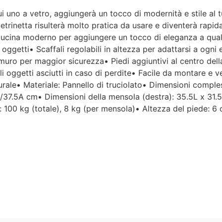
i uno a vetro, aggiungerà un tocco di modernità e stile al 
Per un'azienda che vende
 vetrinetta risulterà molto pratica da usare e diventerà rapi
esclusivamente online, mi
 cucina moderno per aggiungere un tocco di eleganza a quals
aspettavo un servizio clienti molto
ltri oggetti• Scaffali regolabili in altezza per adattarsi a o
più efficiente. L'assistenza è
disponibile solo in fasce orarie
l muro per maggior sicurezza• Piedi aggiuntivi al centro de
molto limitate e, nel mio caso, la
gli oggetti asciutti in caso di perdite• Facile da montare e 
gestione del post-vendita è stata
turale• Materiale: Pannello di truciolato• Dimensioni compl
lenta e poco rassicurante.
.5/37.5A cm• Dimensioni della mensola (destra): 35.5L x 31.
: 100 kg (totale), 8 kg (per mensola)• Altezza del piede: 
Un errore nella spedizione può
capitare, ma è il modo in cui viene
gestito che fa la differenza.
Purtroppo, la mia esperienza è
stata negativa e, allo stato
attuale, non mi sento di
consigliare questo venditore.