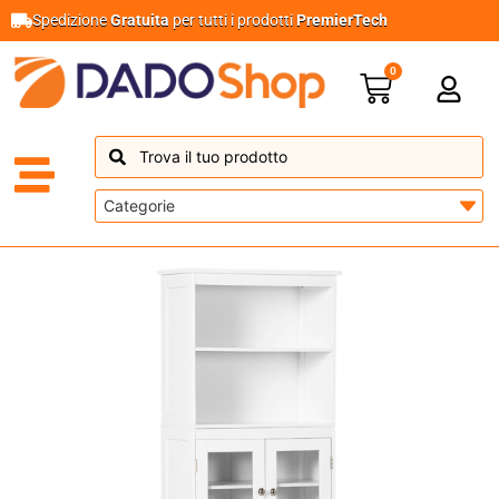
Spedizione
Gratuita
per tutti i prodotti
PremierTech
0