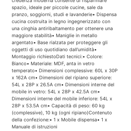
credenza moderna consente di risparmiare
spazio, ideale per piccole cucine, sale da
pranzo, soggiorni, studi e lavanderie• Dispensa
cucina costruita in legno ingegnerizzato con
una cinghia antiribaltamento per ottenere una
maggiore stabilità• Maniglie in metallo
argentato• Base rialzata per proteggere gli
oggetti di uso quotidiano dall’umidità•
Montaggio richiestoDati tecnici:• Colore:
Bianco• Materiale: MDF, anta in vetro
temperato• Dimensioni complessive: 60L x 30P
x 162A cm• Dimensioni del ripiano superiore:
54L x 28P x 26.5A cm• Dimensioni interne del
mobile in vetro: 54L x 28P x 42.5A cm•
Dimensioni interne del mobile inferiore: 54L x
28P x 53.5A cm• Capacità di peso: 60 kg
(complessive), 10 kg (ogni ripiano)Contenuto
della confezione:• 1 x Mobile dispensa• 1 x
Manuale di istruzioni