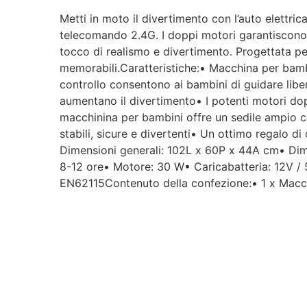
Metti in moto il divertimento con l’auto elettric
telecomando 2.4G. I doppi motori garantiscono u
tocco di realismo e divertimento. Progettata per
memorabili.Caratteristiche:• Macchina per bamb
controllo consentono ai bambini di guidare liber
aumentano il divertimento• I potenti motori dop
macchinina per bambini offre un sedile ampio co
stabili, sicure e divertenti• Un ottimo regalo d
Dimensioni generali: 102L x 60P x 44A cm• Dime
8-12 ore• Motore: 30 W• Caricabatteria: 12V /
EN62115Contenuto della confezione:• 1 x Macchi