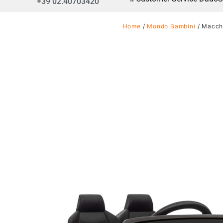
+39 02.40703420
Home
/
Mondo Bambini
/ Macchi