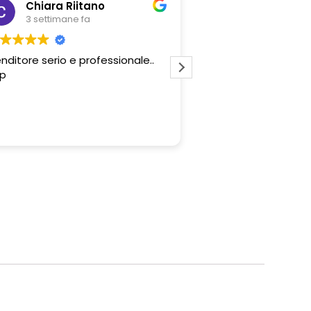
Chiara Riitano
Giovanni Z
3 settimane fa
3 settimane fa
nditore serio e professionale..
Professionalità del 
p
e convenienza degli 
proposti. Tutto perf