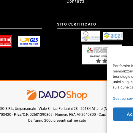
Contatti
SITO CERTIFICATO
Per fornire 
memorizzare 
tecnologie c
unici su que
su alcune ca
Gestisci ser
O S.R.L. Unipersonale - Viale Enrico Forlanini 23 - 20134 Milano (MI) - Italy
Ac
0703420 - P.Iva/C.F. 02681390809 - Numero REA MI-2640300 - Cap. Soc. € 110.000
Dall'anno 2000 presenti sul mercato