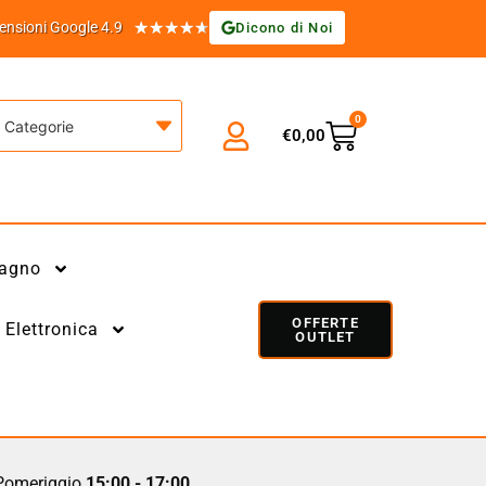
★
★
★
★
★
ensioni Google 4.9
Dicono di Noi
0
Categorie
€
0,00
agno
OFFERTE
Elettronica
OUTLET
omeriggio
15:00 - 17:00