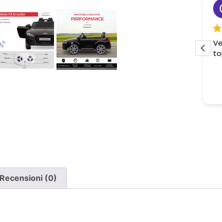
Sabrina M.
2 settimane fa
Pessima esperienza.
Ve
to
Ho acquistato due poltrone, ma
ne è stata consegnata soltanto
una, nonostante il DDT riporti
Leggi di più
chiaramente la consegna di due
pezzi.
Ho segnalato immediatamente il
problema e, non ricevendo
risposta, ho dovuto inviare un
sollecito. Solo a quel punto mi è
stato comunicato che erano in
corso verifiche con la logistica e il
Recensioni (0)
corriere. Da allora nessun
aggiornamento concreto e la
poltrona mancante non è stata
ancora consegnata.