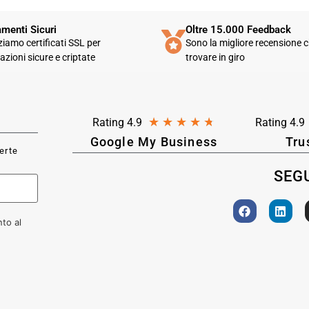
menti Sicuri
Oltre 15.000 Feedback
zziamo certificati SSL per
Sono la migliore recensione c
azioni sicure e criptate
trovare in giro
★
★
★
★
★
Rating 4.9
Rating 4.9
Google My Business
Tru
ferte
SEGU
to al