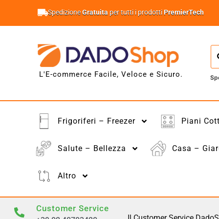
Spedizione
Gratuita
per tutti i prodotti
PremierTech
L'E-commerce Facile, Veloce e Sicuro.
Sp
Frigoriferi – Freezer
Piani Cot
Salute – Bellezza
Casa – Giar
Altro
Customer Service
Il Customer Service DadoS