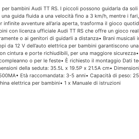
a per bambini Audi TT RS. I piccoli possono guidarla da soli 
Per un'azienda che vende
na guida fluida a una velocità fino a 3 km/h, mentre i fari
esclusivamente online, mi
 infinite avventure all’aria aperta, trasforma il gioco quoti
aspettavo un servizio clienti molto
ini con licenza ufficiale Audi TT RS che offre un gioco rea
più efficiente. L'assistenza è
disponibile solo in fasce orarie
amente o ai genitori di guidarli a distanza• Brani musicali 
molto limitate e, nel mio caso, la
pi da 12 V dell’auto elettrica per bambini garantiscono una
gestione del post-vendita è stata
n cintura e porte richiudibili, per una maggiore sicurezza• 
lenta e poco rassicurante.
i compleanno o per le feste• È richiesto il montaggio Dati t
nsioni della seduta: 35.5L x 19.5P x 21.5A cm• Dimensioni
Un errore nella spedizione può
 500MA• Età raccomandata: 3-5 anni• Capacità di peso: 25 
capitare, ma è il modo in cui viene
na elettrica per bambini• 1 x Manuale di istruzioni
gestito che fa la differenza.
Purtroppo, la mia esperienza è
stata negativa e, allo stato
attuale, non mi sento di
consigliare questo venditore.