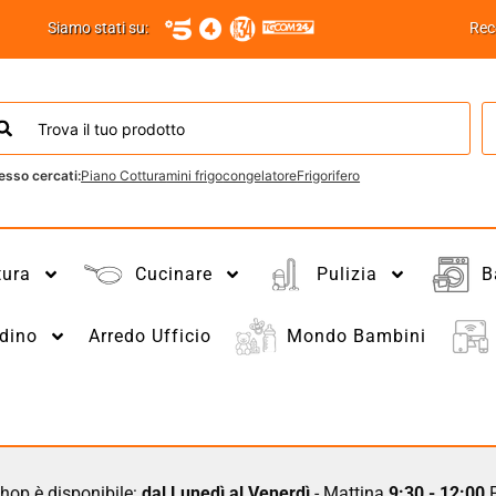
Siamo stati su:
Rec
esso cercati:
Piano Cottura
mini frigo
congelatore
Frigorifero
tura
Cucinare
Pulizia
B
dino
Arredo Ufficio
Mondo Bambini
hop è disponibile:
dal Lunedì al Venerdì
- Mattina
9:30 - 12:00
P