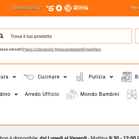
Siamo stati su:
Rec
esso cercati:
Piano Cottura
mini frigo
congelatore
Frigorifero
tura
Cucinare
Pulizia
B
dino
Arredo Ufficio
Mondo Bambini
hop è disponibile:
dal Lunedì al Venerdì
- Mattina
9:30 - 12:00
P