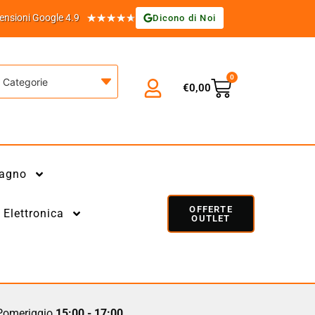
★
★
★
★
★
ensioni Google 4.9
Dicono di Noi
0
Categorie
€
0,00
agno
OFFERTE
Elettronica
OUTLET
omeriggio
15:00 - 17:00