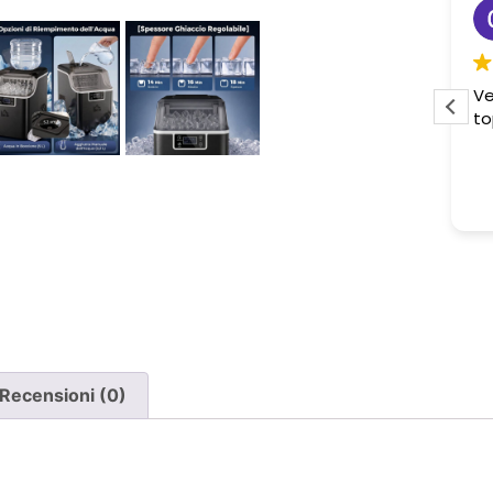
Sabrina M.
2 settimane fa
Pessima esperienza.
Ve
to
Ho acquistato due poltrone, ma
ne è stata consegnata soltanto
una, nonostante il DDT riporti
Leggi di più
chiaramente la consegna di due
pezzi.
Ho segnalato immediatamente il
problema e, non ricevendo
risposta, ho dovuto inviare un
sollecito. Solo a quel punto mi è
stato comunicato che erano in
corso verifiche con la logistica e il
Recensioni (0)
corriere. Da allora nessun
aggiornamento concreto e la
poltrona mancante non è stata
ancora consegnata.