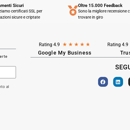
menti Sicuri
Oltre 15.000 Feedback
zziamo certificati SSL per
Sono la migliore recensione c
azioni sicure e criptate
trovare in giro
★
★
★
★
★
Rating 4.9
Rating 4.9
Google My Business
Tru
ferte
SEGU
to al