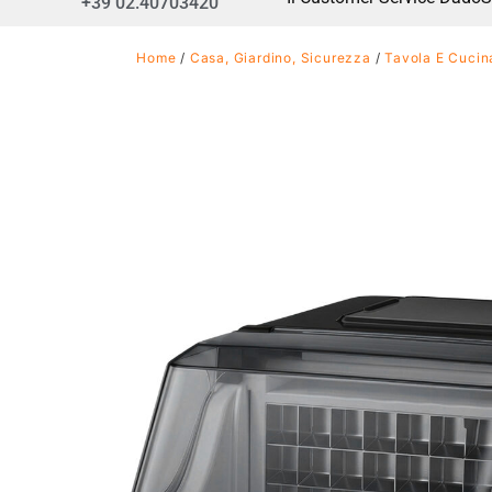
+39 02.40703420
Home
/
Casa, Giardino, Sicurezza
/
Tavola E Cucin