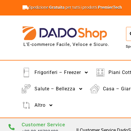
Spedizione
Gratuita
per tutti i prodotti
PremierTech
L'E-commerce Facile, Veloce e Sicuro.
Sp
Frigoriferi – Freezer
Piani Cot
Salute – Bellezza
Casa – Giar
Altro
Customer Service
Il Customer Service DadoS