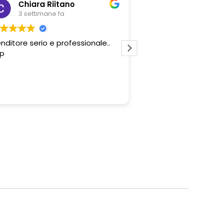
Chiara Riitano
Giovanni Z
3 settimane fa
3 settimane fa
nditore serio e professionale..
Professionalità del 
p
e convenienza degli 
proposti. Tutto perf