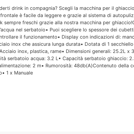
ti drink in compagnia? Scegli la macchina per il ghiaccio ,
Per un'azienda che vende
rontale è facile da leggere e grazie al sistema di autopuliz
esclusivamente online, mi
ink sempre freschi grazie alla nostra macchina per ghiaccio!
aspettavo un servizio clienti molto
 l’acqua nel serbatoio• Puoi scegliere lo spessore dei cubet
più efficiente. L'assistenza è
disponibile solo in fasce orarie
ntrollare il funzionamento• Display con indicazioni di: ma
molto limitate e, nel mio caso, la
cciaio inox che assicura lunga durata• Dotata di 1 secchiel
gestione del post-vendita è stata
: Acciaio inox, plastica, rame• Dimensioni generali: 25.2L x
lenta e poco rassicurante.
ità serbatoio acqua: 3.2 L• Capacità serbatoio ghiaccio: 2
imentazione: 2 m• Rumorosità: 48db(A)Contenuto della con
Un errore nella spedizione può
io• 1 x Manuale
capitare, ma è il modo in cui viene
gestito che fa la differenza.
Purtroppo, la mia esperienza è
stata negativa e, allo stato
attuale, non mi sento di
consigliare questo venditore.