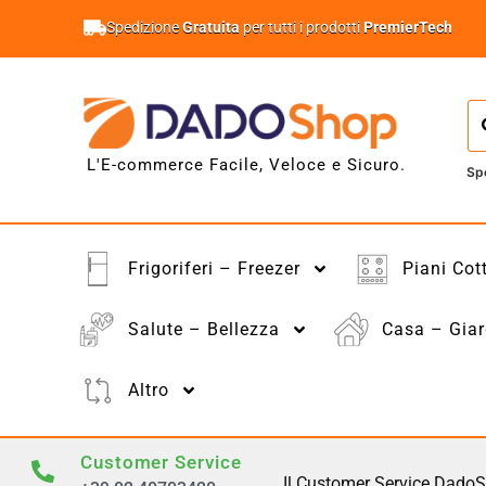
Spedizione
Gratuita
per tutti i prodotti
PremierTech
L'E-commerce Facile, Veloce e Sicuro.
Sp
Frigoriferi – Freezer
Piani Cot
Salute – Bellezza
Casa – Giar
Altro
Customer Service
Il Customer Service DadoS