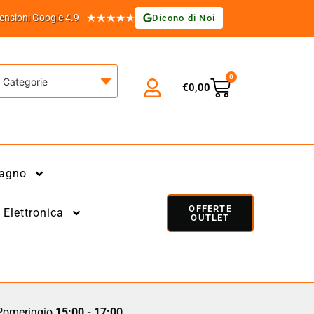
★
★
★
★
★
ensioni Google 4.9
Dicono di Noi
0
Categorie
€
0,00
agno
OFFERTE
Elettronica
OUTLET
omeriggio
15:00 - 17:00