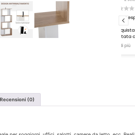
Pessima esperienza.
Ve
to
Ho acquistato due poltrone, ma
ne è stata consegnata soltanto
una, nonostante il DDT riporti
Leggi di più
chiaramente la consegna di due
pezzi.
Ho segnalato immediatamente il
problema e, non ricevendo
risposta, ho dovuto inviare un
sollecito. Solo a quel punto mi è
stato comunicato che erano in
corso verifiche con la logistica e il
Recensioni (0)
corriere. Da allora nessun
aggiornamento concreto e la
poltrona mancante non è stata
ancora consegnata.
le per soggiorni, uffici, salotti, camere da letto, ecc. Real