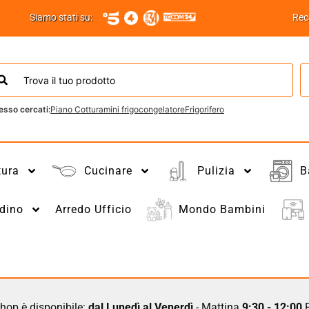
Siamo stati su:
Rec
esso cercati:
Piano Cottura
mini frigo
congelatore
Frigorifero
tura
Cucinare
Pulizia
B
dino
Arredo Ufficio
Mondo Bambini
hop è disponibile:
dal Lunedì al Venerdì
- Mattina
9:30 - 12:00
P