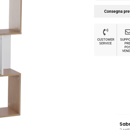
Consegna pre
CUSTOMER
SUPP
SERVICE
PRE
PO
VEND
Sabrina M.
2 settimane fa