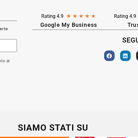
★
★
★
★
★
Rating 4.9
Rating 4.9
Google My Business
Tru
ferte
SEGU
to al
SIAMO STATI SU