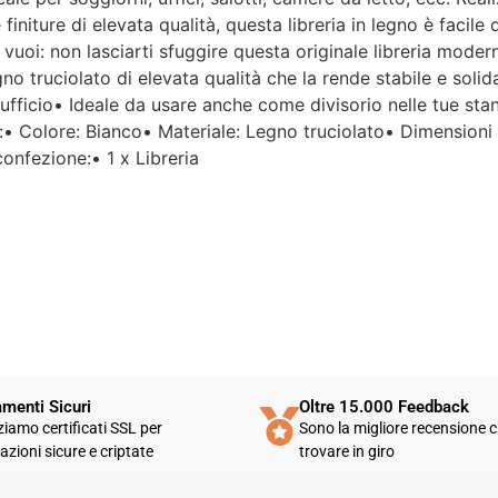
Per un'azienda che vende
finiture di elevata qualità, questa libreria in legno è facile d
esclusivamente online, mi
 vuoi: non lasciarti sfuggire questa originale libreria moder
aspettavo un servizio clienti molto
o truciolato di elevata qualità che la rende stabile e solida
più efficiente. L'assistenza è
disponibile solo in fasce orarie
o ufficio• Ideale da usare anche come divisorio nelle tue s
molto limitate e, nel mio caso, la
ici:• Colore: Bianco• Materiale: Legno truciolato• Dimensio
gestione del post-vendita è stata
onfezione:• 1 x Libreria
lenta e poco rassicurante.
Un errore nella spedizione può
capitare, ma è il modo in cui viene
gestito che fa la differenza.
Purtroppo, la mia esperienza è
stata negativa e, allo stato
attuale, non mi sento di
consigliare questo venditore.
menti Sicuri
Oltre 15.000 Feedback
zziamo certificati SSL per
Sono la migliore recensione c
azioni sicure e criptate
trovare in giro