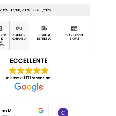
vista
14/08/2026 - 17/08/2026
ORTO
2 ANNI DI
CORRIERE
TRANSAZIONI
 E
GARANZIA
ESPRESSO
SICURE
ST
ITA
ECCELLENTE
In base a
1.171 recensioni
Chiara Riitano
Giovanni Z
1 mese fa
1 mese fa