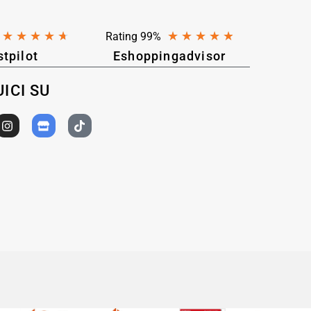
★
★
★
★
★
★
★
★
★
★
Rating 99%
stpilot
Eshoppingadvisor
ICI SU