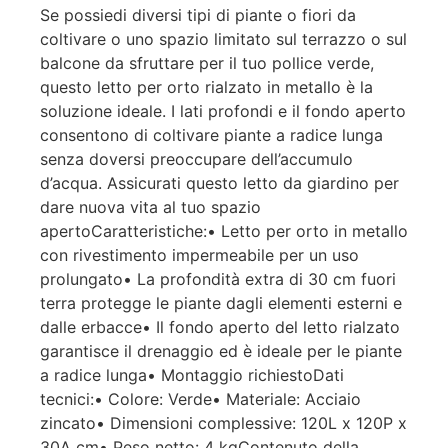
Se possiedi diversi tipi di piante o fiori da
coltivare o uno spazio limitato sul terrazzo o sul
balcone da sfruttare per il tuo pollice verde,
questo letto per orto rialzato in metallo è la
soluzione ideale. I lati profondi e il fondo aperto
consentono di coltivare piante a radice lunga
senza doversi preoccupare dell’accumulo
d’acqua. Assicurati questo letto da giardino per
dare nuova vita al tuo spazio
apertoCaratteristiche:• Letto per orto in metallo
con rivestimento impermeabile per un uso
prolungato• La profondità extra di 30 cm fuori
terra protegge le piante dagli elementi esterni e
dalle erbacce• Il fondo aperto del letto rialzato
garantisce il drenaggio ed è ideale per le piante
a radice lunga• Montaggio richiestoDati
tecnici:• Colore: Verde• Materiale: Acciaio
zincato• Dimensioni complessive: 120L x 120P x
30A cm• Peso netto: 4 kgContenuto della