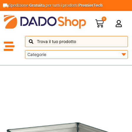
Spedizione
Gratuita
per tutti i prodotti
PremierTech
0