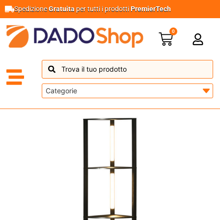
Spedizione
Gratuita
per tutti i prodotti
PremierTech
0