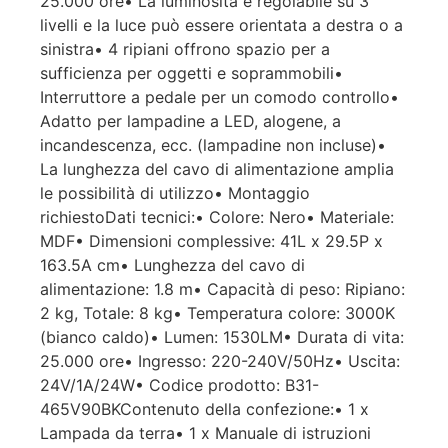
25.000 ore• La luminosità è regolabile su 3
livelli e la luce può essere orientata a destra o a
sinistra• 4 ripiani offrono spazio per a
sufficienza per oggetti e soprammobili•
Interruttore a pedale per un comodo controllo•
Adatto per lampadine a LED, alogene, a
incandescenza, ecc. (lampadine non incluse)•
La lunghezza del cavo di alimentazione amplia
le possibilità di utilizzo• Montaggio
richiestoDati tecnici:• Colore: Nero• Materiale:
MDF• Dimensioni complessive: 41L x 29.5P x
163.5A cm• Lunghezza del cavo di
alimentazione: 1.8 m• Capacità di peso: Ripiano:
2 kg, Totale: 8 kg• Temperatura colore: 3000K
(bianco caldo)• Lumen: 1530LM• Durata di vita:
25.000 ore• Ingresso: 220-240V/50Hz• Uscita:
24V/1A/24W• Codice prodotto: B31-
465V90BKContenuto della confezione:• 1 x
Lampada da terra• 1 x Manuale di istruzioni