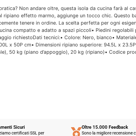
e pratica? Non andare oltre, questa isola da cucina farà al 
Per un'azienda che vende
ie al ripiano effetto marmo, aggiunge un tocco chic. Questo 
esclusivamente online, mi
cemente tenere in ordine. La scelta perfetta per ogni esig
aspettavo un servizio clienti molto
cucina compatto e adatto a spazi piccoli• Piedini regolabili p
più efficiente. L'assistenza è
disponibile solo in fasce orarie
ntaggio richiestoDati tecnici:• Colore: Nero, bianco• Materi
molto limitate e, nel mio caso, la
0L x 50P cm• Dimensioni ripiano superiore: 94.5L x 23.5P
gestione del post-vendita è stata
le), 50 kg (piano d’appoggio), 20 kg (ripiano)• Codice p
lenta e poco rassicurante.
Un errore nella spedizione può
capitare, ma è il modo in cui viene
gestito che fa la differenza.
Purtroppo, la mia esperienza è
stata negativa e, allo stato
attuale, non mi sento di
consigliare questo venditore.
menti Sicuri
Oltre 15.000 Feedback
zziamo certificati SSL per
Sono la migliore recensione c