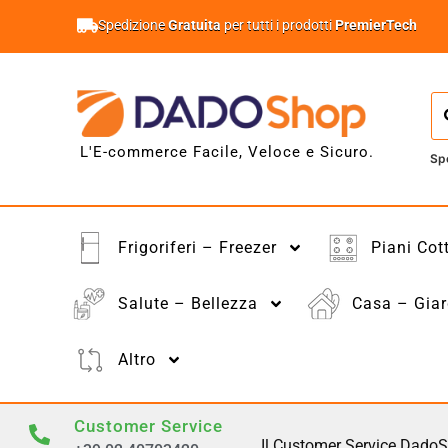
Spedizione
Gratuita
per tutti i prodotti
PremierTech
L'E-commerce Facile, Veloce e Sicuro.
Sp
Frigoriferi – Freezer
Piani Cot
Salute – Bellezza
Casa – Giar
Altro
Customer Service
Il Customer Service DadoS