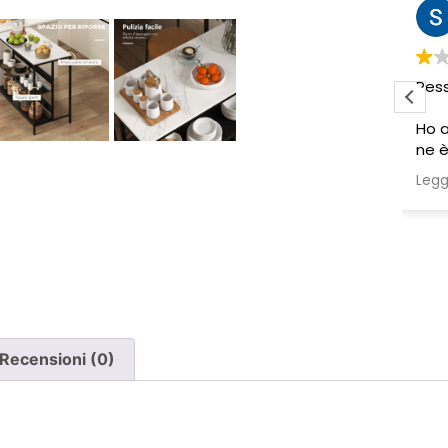
Sabrina M.
2 settimane fa
Pessima esperienza.
Ve
to
Ho acquistato due poltrone, ma
ne è stata consegnata soltanto
una, nonostante il DDT riporti
Leggi di più
chiaramente la consegna di due
pezzi.
Ho segnalato immediatamente il
problema e, non ricevendo
risposta, ho dovuto inviare un
sollecito. Solo a quel punto mi è
stato comunicato che erano in
corso verifiche con la logistica e il
Recensioni (0)
corriere. Da allora nessun
aggiornamento concreto e la
poltrona mancante non è stata
ancora consegnata.