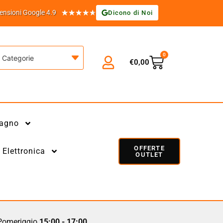
★
★
★
★
★
ensioni Google 4.9
Dicono di Noi
0
Categorie
€
0,00
agno
OFFERTE
Elettronica
OUTLET
omeriggio
15:00 - 17:00