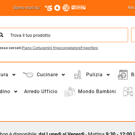
Siamo stati su:
Rec
esso cercati:
Piano Cottura
mini frigo
congelatore
Frigorifero
tura
Cucinare
Pulizia
B
dino
Arredo Ufficio
Mondo Bambini
hop è disponibile:
dal Lunedì al Venerdì
- Mattina
9:30 - 12:00
P