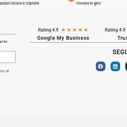
azioni sicure e criptate
trovare in giro
★
★
★
★
★
Rating 4.9
Rating 4.9
Google My Business
Tru
ferte
SEGU
to al