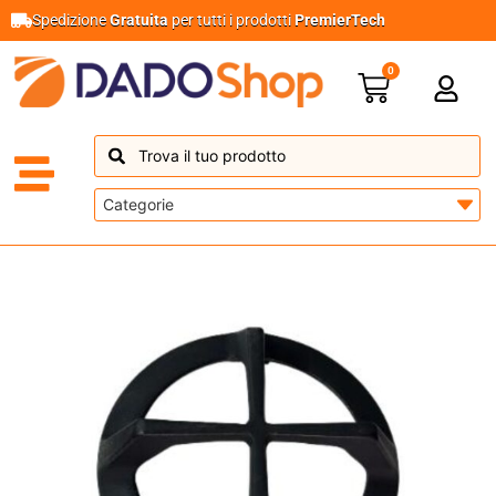
Spedizione
Gratuita
per tutti i prodotti
PremierTech
0