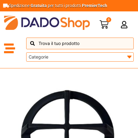
Spedizione
Gratuita
per tutti i prodotti
PremierTech
0