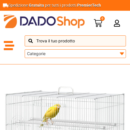
Spedizione
Gratuita
per tutti i prodotti
PremierTech
0