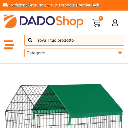
Spedizione
Gratuita
per tutti i prodotti
PremierTech
0