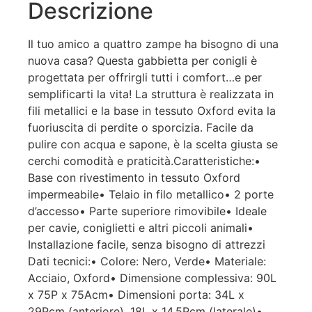
Descrizione
Il tuo amico a quattro zampe ha bisogno di una
nuova casa? Questa gabbietta per conigli è
progettata per offrirgli tutti i comfort…e per
semplificarti la vita! La struttura è realizzata in
fili metallici e la base in tessuto Oxford evita la
fuoriuscita di perdite o sporcizia. Facile da
pulire con acqua e sapone, è la scelta giusta se
cerchi comodità e praticità.Caratteristiche:•
Base con rivestimento in tessuto Oxford
impermeabile• Telaio in filo metallico• 2 porte
d’accesso• Parte superiore rimovibile• Ideale
per cavie, coniglietti e altri piccoli animali•
Installazione facile, senza bisogno di attrezzi
Dati tecnici:• Colore: Nero, Verde• Materiale:
Acciaio, Oxford• Dimensione complessiva: 90L
x 75P x 75Acm• Dimensioni porta: 34L x
29Pcm (anteriore), 18L x 14.5Pcm (laterale)•