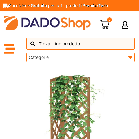
Spedizione
Gratuita
per tutti i prodotti
PremierTech
0