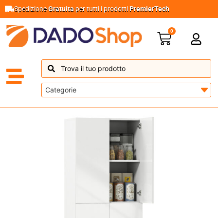
Spedizione
Gratuita
per tutti i prodotti
PremierTech
0