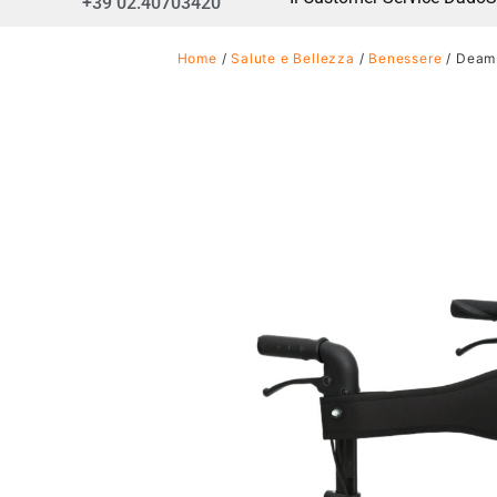
+39 02.40703420
Home
/
Salute e Bellezza
/
Benessere
/ Deamb