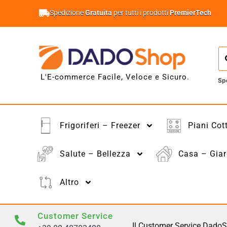
Spedizione
Gratuita
per tutti i prodotti
PremierTech
L'E-commerce Facile, Veloce e Sicuro.
Sp
Frigoriferi – Freezer
Piani Cot
Salute – Bellezza
Casa – Giar
Altro
Customer Service
Il Customer Service DadoS