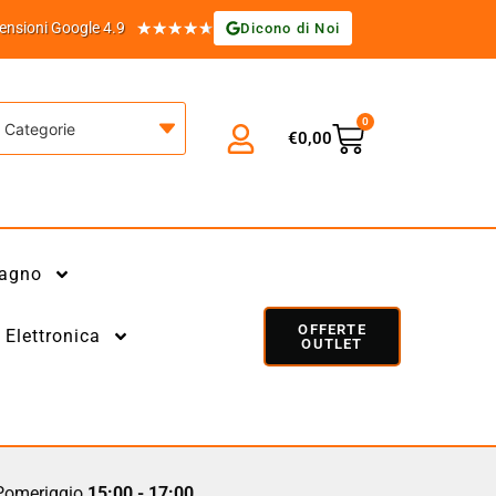
★
★
★
★
★
ensioni Google 4.9
Dicono di Noi
0
Categorie
€
0,00
agno
OFFERTE
Elettronica
OUTLET
omeriggio
15:00 - 17:00