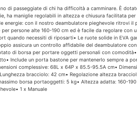
no di passeggiate di chi ha difficoltà a camminare. È dotat
Per un'azienda che vende
ie, ha maniglie regolabili in altezza e chiusura facilitata p
esclusivamente online, mi
a le energie: con il nostro deambulatore pieghevole ritrovi il
aspettavo un servizio clienti molto
le per persone alte 160-190 cm ed è facile da regolare con un
più efficiente. L'assistenza è
disponibile solo in fasce orarie
t quando necessiti di riposarti• Le ruote solide in EVA gar
molto limitate e, nel mio caso, la
doppio assicura un controllo affidabile del deambulatore con
gestione del post-vendita è stata
tato di borsa per portare oggetti personali con comodità•
lenta e poco rassicurante.
tto• Include un porta bastone per mantenerlo sempre a port
Dimensioni complessive: 68L x 64P x 85.5-95.5A cm• Dimens
Un errore nella spedizione può
unghezza bracciolo: 42 cm• Regolazione altezza bracciolo: 
capitare, ma è il modo in cui viene
massimo borsa portaoggetti: 5 kg• Altezza adatta: 160-19
gestito che fa la differenza.
Purtroppo, la mia esperienza è
ghevole• 1 x Manuale
stata negativa e, allo stato
attuale, non mi sento di
consigliare questo venditore.