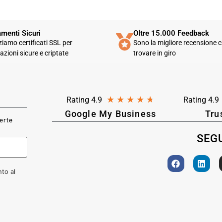
menti Sicuri
Oltre 15.000 Feedback
zziamo certificati SSL per
Sono la migliore recensione c
azioni sicure e criptate
trovare in giro
★
★
★
★
★
Rating 4.9
Rating 4.9
Google My Business
Tru
ferte
SEGU
to al