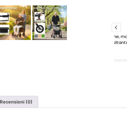
Sabrina M.
2 settimane fa
Pessima esperienza.
Ve
to
Ho acquistato due poltrone, ma
ne è stata consegnata soltanto
una, nonostante il DDT riporti
Leggi di più
chiaramente la consegna di due
pezzi.
Ho segnalato immediatamente il
problema e, non ricevendo
risposta, ho dovuto inviare un
sollecito. Solo a quel punto mi è
stato comunicato che erano in
corso verifiche con la logistica e il
Recensioni (0)
corriere. Da allora nessun
aggiornamento concreto e la
poltrona mancante non è stata
ancora consegnata.