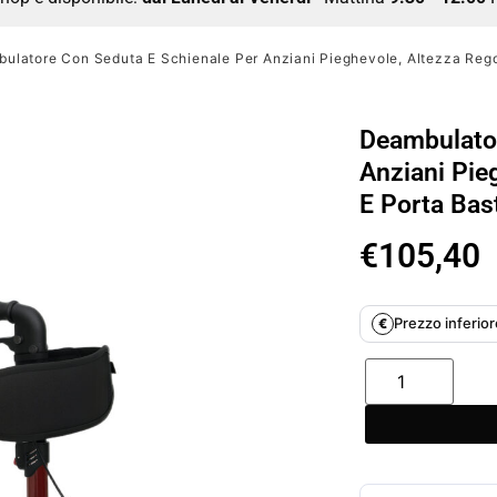
ulatore Con Seduta E Schienale Per Anziani Pieghevole, Altezza Rego
Deambulator
Anziani Pie
E Porta Bas
€
105,40
Prezzo inferiore
€