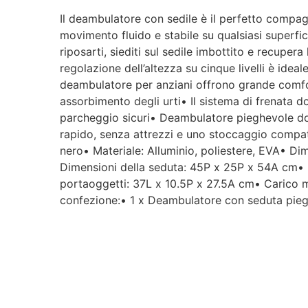
Il deambulatore con sedile è il perfetto compag
movimento fluido e stabile su qualsiasi superfic
riposarti, siediti sul sedile imbottito e recuper
regolazione dell’altezza su cinque livelli è idea
deambulatore per anziani offrono grande comfor
assorbimento degli urti• Il sistema di frenata 
parcheggio sicuri• Deambulatore pieghevole do
rapido, senza attrezzi e uno stoccaggio compa
nero• Materiale: Alluminio, poliestere, EVA• 
Dimensioni della seduta: 45P x 25P x 54A cm• L
portaoggetti: 37L x 10.5P x 27.5A cm• Carico 
confezione:• 1 x Deambulatore con seduta pie