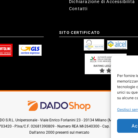
Dichiarazione di Accessibilità
Contatti
SITO CERTIFICATO
Per fornire 
memorizzare 
tecnologie c
unici su que
su alcune ca
Gestisci ser
O S.R.L. Unipersonale - Viale Enrico Forlanini 23 - 20134 Milano (MI) - Italy
Ac
0703420 - P.Iva/C.F. 02681390809 - Numero REA MI-2640300 - Cap. Soc. € 110.000
Dall'anno 2000 presenti sul mercato