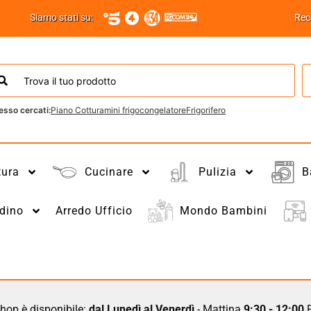
Siamo stati su:
Rec
esso cercati:
Piano Cottura
mini frigo
congelatore
Frigorifero
tura
Cucinare
Pulizia
B
dino
Arredo Ufficio
Mondo Bambini
hop è disponibile:
dal Lunedì al Venerdì
- Mattina
9:30 - 12:00
P