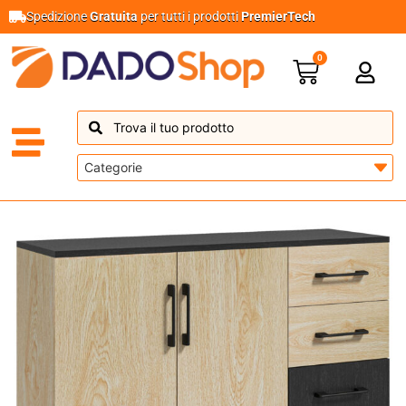
Spedizione
Gratuita
per tutti i prodotti
PremierTech
0