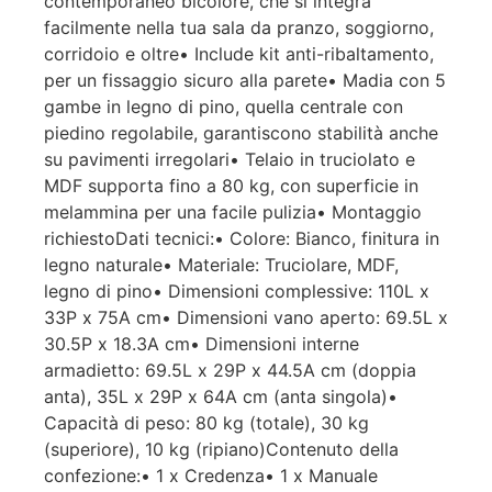
contemporaneo bicolore, che si integra
facilmente nella tua sala da pranzo, soggiorno,
corridoio e oltre• Include kit anti-ribaltamento,
per un fissaggio sicuro alla parete• Madia con 5
gambe in legno di pino, quella centrale con
piedino regolabile, garantiscono stabilità anche
su pavimenti irregolari• Telaio in truciolato e
MDF supporta fino a 80 kg, con superficie in
melammina per una facile pulizia• Montaggio
richiestoDati tecnici:• Colore: Bianco, finitura in
legno naturale• Materiale: Truciolare, MDF,
legno di pino• Dimensioni complessive: 110L x
33P x 75A cm• Dimensioni vano aperto: 69.5L x
30.5P x 18.3A cm• Dimensioni interne
armadietto: 69.5L x 29P x 44.5A cm (doppia
anta), 35L x 29P x 64A cm (anta singola)•
Capacità di peso: 80 kg (totale), 30 kg
(superiore), 10 kg (ripiano)Contenuto della
confezione:• 1 x Credenza• 1 x Manuale