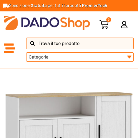
Spedizione
Gratuita
per tutti i prodotti
PremierTech
0