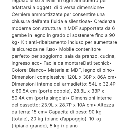
regolabile su 3 livelli in ogni armadietto per
adattarsi a oggetti di diversa dimensione•
Cerniere ammortizzate per consentire una
chiusura dell’anta fluida e silenziosa• Credenza
moderna con struttura in MDF supportata da 6
gambe in legno in grado di sostenere fino a 90
kg• Kit anti-ribaltamento incluso per aumentare
la sicurezza nell’uso• Mobile contenitore
perfetto per soggiorno, sala da pranzo, cucina,
ingresso ecc• Facile da montareDati tecnici:•
Colore: Bianco• Materiale: MDF, legno di pino•
Dimensioni complessive: 120L x 38P x 86A cm•
Dimensioni interne dell’armadietto: 54L x 32.4P
x 69.5A cm (porte doppie), 28.8L x 33P x
50.4A cm (porta singola)• Dimensioni interne
del cassetto: 23.9L x 28.7P x 10A cm• Altezza
da terra: 15 cm• Capacità di peso: 90 kg
(totale), 20 kg (piano d’appoggio), 10 kg
(ripiano grande), 5 kg (ripiano