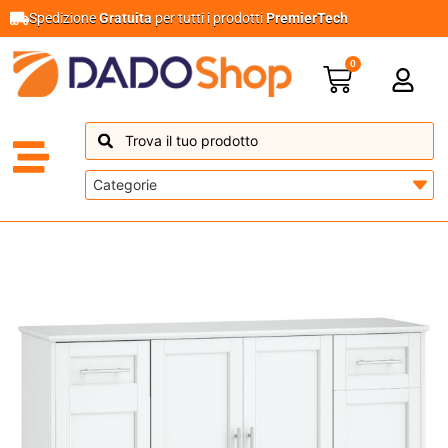
Spedizione
Gratuita
per tutti i prodotti
PremierTech
0