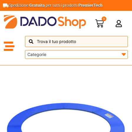
Spedizione
Gratuita
per tutti i prodotti
PremierTech
0