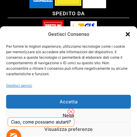
SPEDITO DA
Gestisci Consenso
SITO CERTIFICATO
Per fornire le migliori esperienze, utilizziamo tecnologie come i cookie
per memorizzare e/o accedere alle informazioni del dispositivo. Il
consenso a queste tecnologie ci permetterà di elaborare dati come il
comportamento di navigazione o ID unici su questo sito. Non
acconsentire o ritirare il consenso può influire negativamente su alcune
caratteristiche e funzioni.
Gestisci servizi
Accetta
Nega
Ciao, come possiamo aiutarti?
DADO S.R.L. Unipersonale - Viale Enrico Forlanini 23 - 20134 Milano (MI) - Italy
Visualizza preferenze
Tel. 02.40703420 - P.Iva/C.F. 02681390809 - Numero REA MI-2640300 - Cap. Soc.
€ 110.000