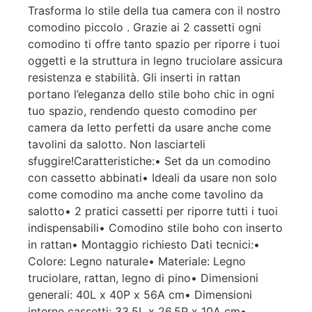
Trasforma lo stile della tua camera con il nostro
comodino piccolo . Grazie ai 2 cassetti ogni
comodino ti offre tanto spazio per riporre i tuoi
oggetti e la struttura in legno truciolare assicura
resistenza e stabilità. Gli inserti in rattan
portano l’eleganza dello stile boho chic in ogni
tuo spazio, rendendo questo comodino per
camera da letto perfetti da usare anche come
tavolini da salotto. Non lasciarteli
sfuggire!Caratteristiche:• Set da un comodino
con cassetto abbinati• Ideali da usare non solo
come comodino ma anche come tavolino da
salotto• 2 pratici cassetti per riporre tutti i tuoi
indispensabili• Comodino stile boho con inserto
in rattan• Montaggio richiesto Dati tecnici:•
Colore: Legno naturale• Materiale: Legno
truciolare, rattan, legno di pino• Dimensioni
generali: 40L x 40P x 56A cm• Dimensioni
interne cassetti: 33.5L x 26.5P x 10A cm•