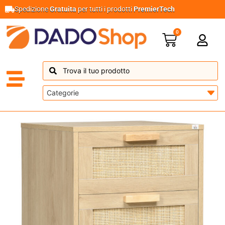
Spedizione
Gratuita
per tutti i prodotti
PremierTech
0