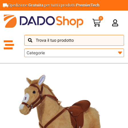
Spedizione
Gratuita
per tutti i prodotti
PremierTech
0