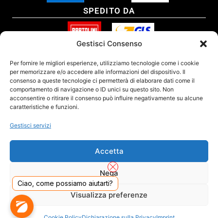
SPEDITO DA
Gestisci Consenso
SITO CERTIFICATO
Per fornire le migliori esperienze, utilizziamo tecnologie come i cookie
per memorizzare e/o accedere alle informazioni del dispositivo. Il
consenso a queste tecnologie ci permetterà di elaborare dati come il
comportamento di navigazione o ID unici su questo sito. Non
acconsentire o ritirare il consenso può influire negativamente su alcune
caratteristiche e funzioni.
Gestisci servizi
Accetta
Nega
Ciao, come possiamo aiutarti?
DADO S.R.L. Unipersonale - Viale Enrico Forlanini 23 - 20134 Milano (MI) - Italy
Visualizza preferenze
Tel. 02.40703420 - P.Iva/C.F. 02681390809 - Numero REA MI-2640300 - Cap. Soc.
€ 110.000
Dall'anno 2000 presenti sul mercato
Cookie Policy
Dichiarazione sulla Privacy
Imprint