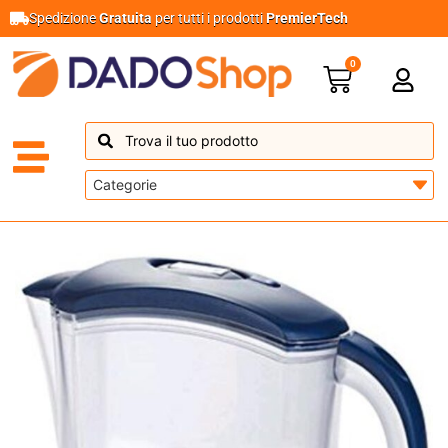
Spedizione
Gratuita
per tutti i prodotti
PremierTech
0