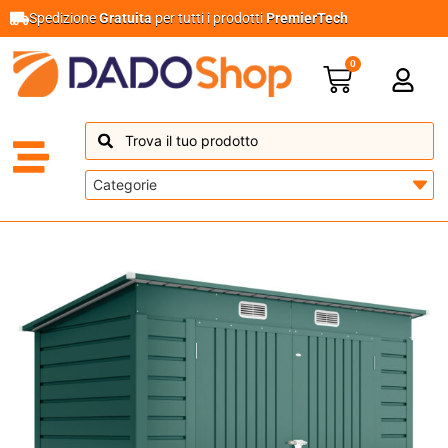
Spedizione
Gratuita
per tutti i prodotti
PremierTech
0