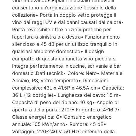
vino e bevande• Ripiani in acciaio removibili
consentono un’organizzazione flessibile della
collezione• Porta in doppio vetro protegge il
vino dai raggi UV e dai danni causati dal calore•
Porta reversibile offre opzioni pratiche per
l’apertura a sinistra o a destra• Funzionamento
silenzioso a 45 dB per un utilizzo tranquillo in
qualsiasi ambiente domestico• Il design
compatto di questa cantinetta vino piccola si
integra perfettamente in cucine, scrivanie e bar
domestici.Dati tecnici:• Colore: Nero• Materiale:
Acciaio, PS, vetro temperato• Dimensioni
complessive: 43L x 41.5P x 46.5A cm• Capacità:
36 L (12 bottiglie)• Lunghezza del cavo: 1.5 m•
Capacità di peso del ripiano: 10 kg• Angolo di
apertura della porta: 210°• Frigorifero: 4-16 ?•
Classe energetica: G• Consumo energetico
annuale: 105 kWh/anno• Rumore: 45 dB•
Voltaggio: 220-240 V, 50 HzContenuto della