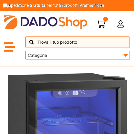
Spedizione
Gratuita
per tutti i prodotti
PremierTech
0