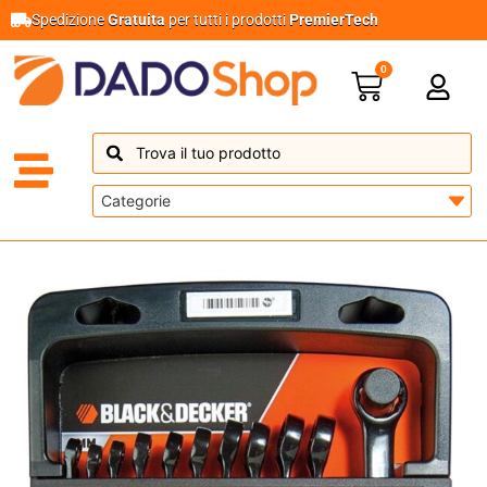
Spedizione
Gratuita
per tutti i prodotti
PremierTech
0