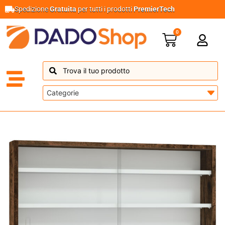
Spedizione
Gratuita
per tutti i prodotti
PremierTech
0