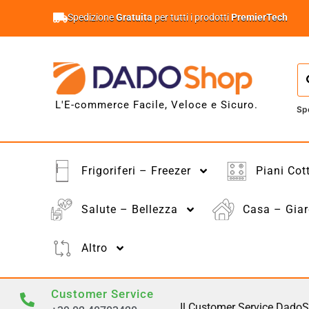
Spedizione
Gratuita
per tutti i prodotti
PremierTech
L'E-commerce Facile, Veloce e Sicuro.
Sp
Frigoriferi – Freezer
Piani Cot
Salute – Bellezza
Casa – Giar
Altro
Customer Service
Il Customer Service DadoS