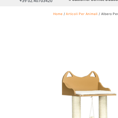
+39 02.40703420
Home
/
Articoli Per Animali
/ Albero Per