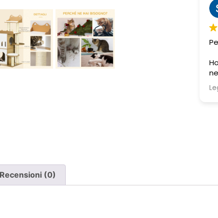
Sabrina M.
2 settimane fa
Pessima esperienza.
Ve
to
Ho acquistato due poltrone, ma
ne è stata consegnata soltanto
una, nonostante il DDT riporti
Leggi di più
chiaramente la consegna di due
pezzi.
Ho segnalato immediatamente il
problema e, non ricevendo
risposta, ho dovuto inviare un
sollecito. Solo a quel punto mi è
stato comunicato che erano in
corso verifiche con la logistica e il
Recensioni (0)
corriere. Da allora nessun
aggiornamento concreto e la
poltrona mancante non è stata
ancora consegnata.