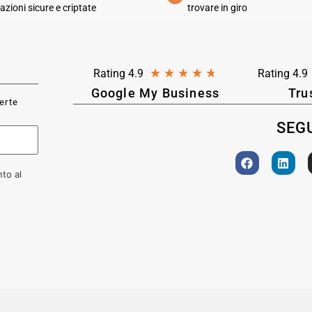
azioni sicure e criptate
trovare in giro
★
★
★
★
★
Rating 4.9
Rating 4.9
Google My Business
Tru
ferte
SEGU
to al