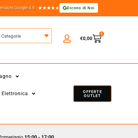
★
★
★
★
★
ensioni Google 4.9
Dicono di Noi
0
Categorie
€
0,00
agno
OFFERTE
Elettronica
OUTLET
omeriggio
15:00 - 17:00