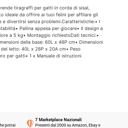
nde tiragraffi per gatti in corda di sisal,
ideale da offrire ai tuoi felini per affilare gli
re e divertirsi senza problemi.Caratteristiche:• I
stabilità• Pallina appesa per giocare• Il design a
riore a 5 kg• Montaggio richiestoDati tecnici:•
imensioni della base: 60L x 48P cm• Dimensioni
 del letto: 40L x 28P x 20A cm• Peso
o per gatti• 1 x Manuale di istruzioni
7 Marketplace Nazionali
he potrai
Presenti dal 2000 su Amazon, Ebay e