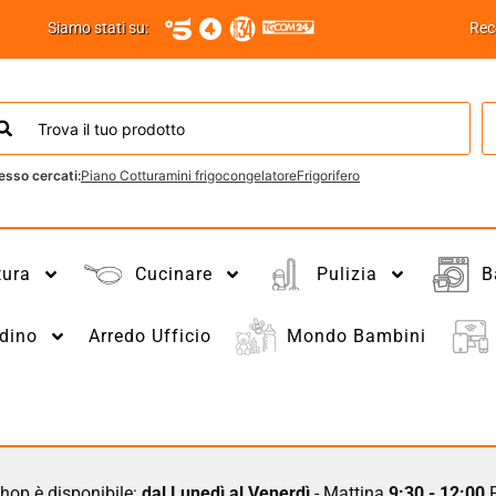
Siamo stati su:
Rec
esso cercati:
Piano Cottura
mini frigo
congelatore
Frigorifero
tura
Cucinare
Pulizia
B
dino
Arredo Ufficio
Mondo Bambini
hop è disponibile:
dal Lunedì al Venerdì
- Mattina
9:30 - 12:00
P