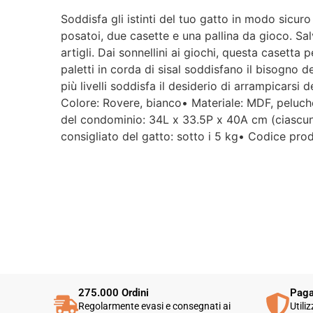
Soddisfa gli istinti del tuo gatto in modo sicuro
posatoi, due casette e una pallina da gioco. Salva 
artigli. Dai sonnellini ai giochi, questa casetta 
paletti in corda di sisal soddisfano il bisogno d
più livelli soddisfa il desiderio di arrampicars
Colore: Rovere, bianco• Materiale: MDF, peluc
del condominio: 34L x 33.5P x 40A cm (ciascun
consigliato del gatto: sotto i 5 kg• Codice pr
275.000 Ordini
Paga
Regolarmente evasi e consegnati ai
Utili