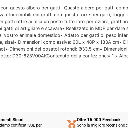
 con questo albero per gatti ! Questo albero per gatti compre
Per un'azienda che vende
i tuoi mobili dai graffi con questa torre per gatti, l’oggetto 
esclusivamente online, mi
per gatti offre ai mici un posto tutto loro per oziare, graffia
aspettavo un servizio clienti molto
ei gatti di artigliare e scavare• Realizzato in MDF per dare 
più efficiente. L'assistenza è
disponibile solo in fasce orarie
i del vostro animale domestico• Adatto per gatti di peso infe
molto limitate e, nel mio caso, la
he, sisal• Dimensioni complessive: 60L x 48P x 133A cm• D
gestione del post-vendita è stata
o)• Dimensioni dei posatoi rotondi: Ø33.5 cm• Dimensioni
lenta e poco rassicurante.
odotto: D30-623V00AKContenuto della confezione:• 1 x Alber
Un errore nella spedizione può
capitare, ma è il modo in cui viene
gestito che fa la differenza.
Purtroppo, la mia esperienza è
stata negativa e, allo stato
attuale, non mi sento di
consigliare questo venditore.
menti Sicuri
Oltre 15.000 Feedback
zziamo certificati SSL per
Sono la migliore recensione c