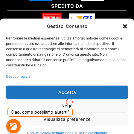
SPEDITO DA
Gestisci Consenso
SITO CERTIFICATO
Per fornire le migliori esperienze, utilizziamo tecnologie come i cookie
per memorizzare e/o accedere alle informazioni del dispositivo. Il
consenso a queste tecnologie ci permetterà di elaborare dati come il
comportamento di navigazione o ID unici su questo sito. Non
acconsentire o ritirare il consenso può influire negativamente su alcune
caratteristiche e funzioni.
Gestisci servizi
Accetta
Nega
Ciao, come possiamo aiutarti?
DADO S.R.L. Unipersonale - Viale Enrico Forlanini 23 - 20134 Milano (MI) - Italy
Visualizza preferenze
Tel. 02.40703420 - P.Iva/C.F. 02681390809 - Numero REA MI-2640300 - Cap. Soc.
€ 110.000
Dall'anno 2000 presenti sul mercato
Cookie Policy
Dichiarazione sulla Privacy
Imprint