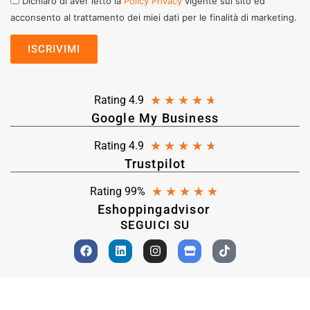
Dichiaro di aver letto la
Policy Privacy
vigente sul sito ed
acconsento al trattamento dei miei dati per le finalità di marketing.
★
★
★
★
★
Rating 4.9
Google My Business
★
★
★
★
★
Rating 4.9
Trustpilot
★
★
★
★
★
Rating 99%
Eshoppingadvisor
SEGUICI SU