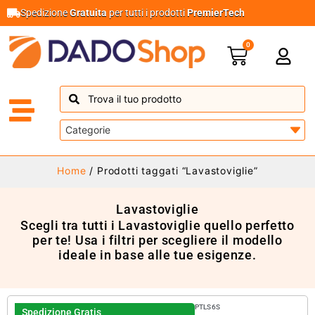
Spedizione
Gratuita
per tutti i prodotti
PremierTech
0
Home
/ Prodotti taggati “Lavastoviglie”
Lavastoviglie
Scegli tra tutti i Lavastoviglie quello perfetto
per te! Usa i filtri per scegliere il modello
ideale in base alle tue esigenze.
PTLS6S
Spedizione Gratis