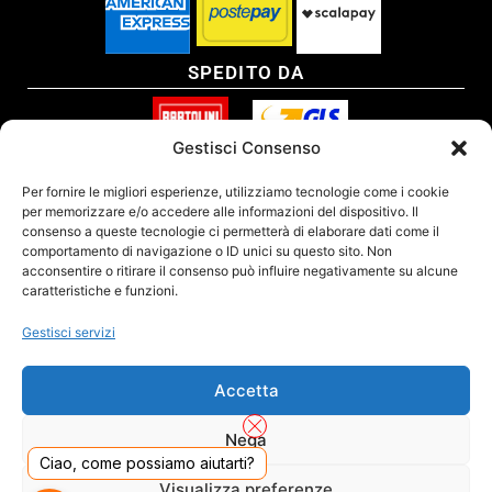
SPEDITO DA
Gestisci Consenso
SITO CERTIFICATO
Per fornire le migliori esperienze, utilizziamo tecnologie come i cookie
per memorizzare e/o accedere alle informazioni del dispositivo. Il
consenso a queste tecnologie ci permetterà di elaborare dati come il
comportamento di navigazione o ID unici su questo sito. Non
acconsentire o ritirare il consenso può influire negativamente su alcune
caratteristiche e funzioni.
Gestisci servizi
Accetta
Nega
Ciao, come possiamo aiutarti?
DADO S.R.L. Unipersonale - Viale Enrico Forlanini 23 - 20134 Milano (MI) - Italy
Visualizza preferenze
Tel. 02.40703420 - P.Iva/C.F. 02681390809 - Numero REA MI-2640300 - Cap. Soc.