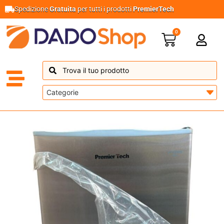
Spedizione
Gratuita
per tutti i prodotti
PremierTech
0