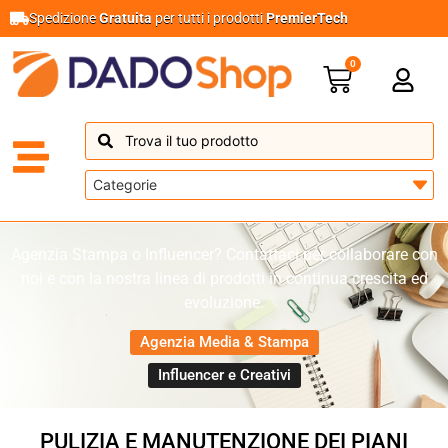
Spedizione
Gratuita
per tutti i prodotti
PremierTech
0
Agenzia Stampa o Influencer? Contattaci per collaborare con
noi e con la nostra linea di prodotti in continua crescita ed
evoluzione.​
Agenzia Media & Stampa​
Influencer e Creativi​
PULIZIA E MANUTENZIONE DEI PIANI