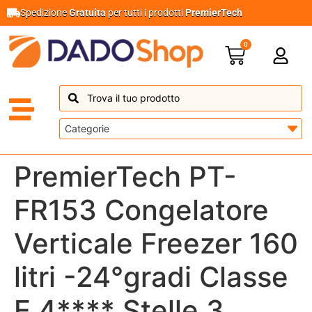
Spedizione
Gratuita
per tutti i prodotti
PremierTech
0
PremierTech PT-
FR153 Congelatore
Verticale Freezer 160
litri -24°gradi Classe
E 4**** Stelle 3