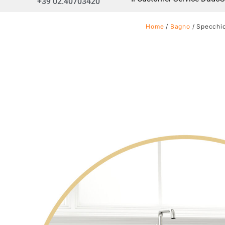
+39 02.40703420
Home
/
Bagno
/ Specchio