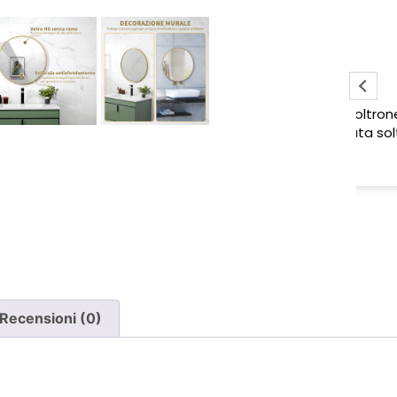
Sabrina M.
2 settimane fa
Pessima esperienza.
Ve
to
Ho acquistato due poltrone, ma
ne è stata consegnata soltanto
una, nonostante il DDT riporti
Leggi di più
chiaramente la consegna di due
pezzi.
Ho segnalato immediatamente il
problema e, non ricevendo
risposta, ho dovuto inviare un
sollecito. Solo a quel punto mi è
stato comunicato che erano in
corso verifiche con la logistica e il
Recensioni (0)
corriere. Da allora nessun
aggiornamento concreto e la
poltrona mancante non è stata
ancora consegnata.