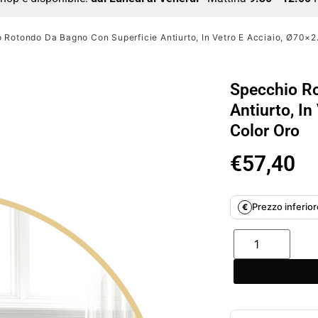
 Rotondo Da Bagno Con Superficie Antiurto, In Vetro E Acciaio, Ø70×2
Specchio R
Antiurto, In
Color Oro
€
57,40
Prezzo inferiore
€