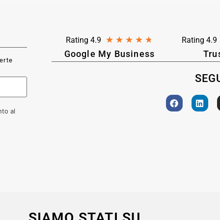
★
★
★
★
★
Rating 4.9
Rating 4.9
Google My Business
Tru
ferte
SEGU
to al
SIAMO STATI SU