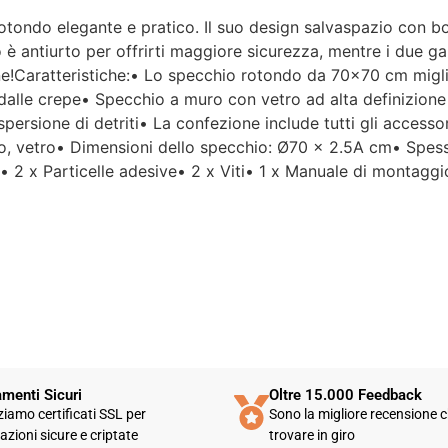
otondo elegante e pratico. Il suo design salvaspazio con bo
Per un'azienda che vende
o è antiurto per offrirti maggiore sicurezza, mentre i due
esclusivamente online, mi
e!Caratteristiche:• Lo specchio rotondo da 70×70 cm miglio
aspettavo un servizio clienti molto
alle crepe• Specchio a muro con vetro ad alta definizione se
più efficiente. L'assistenza è
disponibile solo in fasce orarie
persione di detriti• La confezione include tutti gli accessor
molto limitate e, nel mio caso, la
allo, vetro• Dimensioni dello specchio: Ø70 x 2.5A cm• Spe
gestione del post-vendita è stata
 2 x Particelle adesive• 2 x Viti• 1 x Manuale di montaggi
lenta e poco rassicurante.
Un errore nella spedizione può
capitare, ma è il modo in cui viene
gestito che fa la differenza.
Purtroppo, la mia esperienza è
stata negativa e, allo stato
attuale, non mi sento di
consigliare questo venditore.
menti Sicuri
Oltre 15.000 Feedback
zziamo certificati SSL per
Sono la migliore recensione c
azioni sicure e criptate
trovare in giro