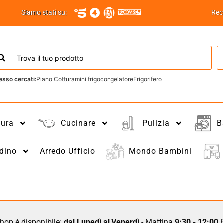
Siamo stati su:
Rec
esso cercati:
Piano Cottura
mini frigo
congelatore
Frigorifero
tura
Cucinare
Pulizia
B
dino
Arredo Ufficio
Mondo Bambini
hop è disponibile:
dal Lunedì al Venerdì
- Mattina
9:30 - 12:00
P