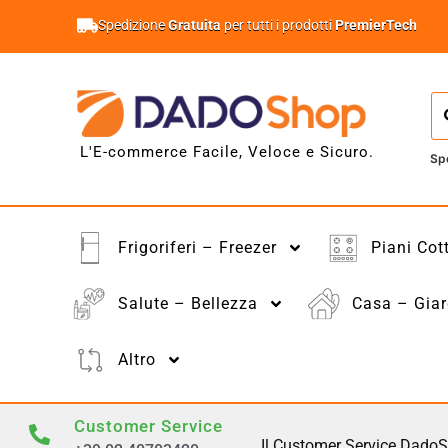
Spedizione
Gratuita
per tutti i prodotti
PremierTech
L'E-commerce Facile, Veloce e Sicuro.
Sp
Frigoriferi – Freezer
Piani Cot
Salute – Bellezza
Casa – Giar
Altro
Customer Service
Il Customer Service DadoS