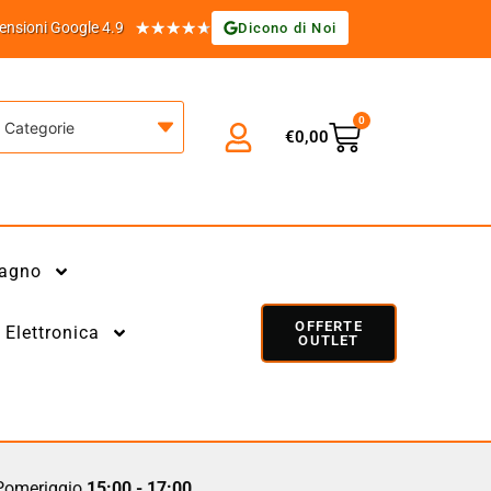
★
★
★
★
★
ensioni Google 4.9
Dicono di Noi
0
Categorie
€
0,00
agno
OFFERTE
Elettronica
OUTLET
omeriggio
15:00 - 17:00