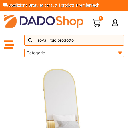
Spedizione
Gratuita
per tutti i prodotti
PremierTech
0