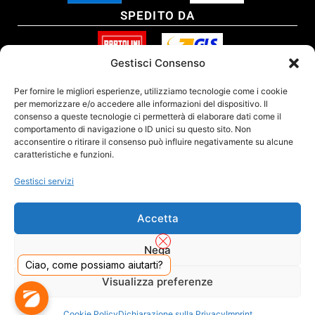
SPEDITO DA
Gestisci Consenso
SITO CERTIFICATO
Per fornire le migliori esperienze, utilizziamo tecnologie come i cookie
per memorizzare e/o accedere alle informazioni del dispositivo. Il
consenso a queste tecnologie ci permetterà di elaborare dati come il
comportamento di navigazione o ID unici su questo sito. Non
acconsentire o ritirare il consenso può influire negativamente su alcune
caratteristiche e funzioni.
Gestisci servizi
Accetta
Nega
Ciao, come possiamo aiutarti?
DADO S.R.L. Unipersonale - Viale Enrico Forlanini 23 - 20134 Milano (MI) - Italy
Visualizza preferenze
Tel. 02.40703420 - P.Iva/C.F. 02681390809 - Numero REA MI-2640300 - Cap. Soc.
€ 110.000
Dall'anno 2000 presenti sul mercato
Cookie Policy
Dichiarazione sulla Privacy
Imprint